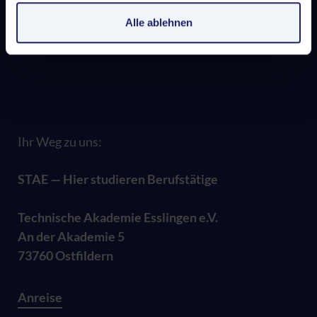
dass US-Behörden personenbezogene Daten in
Überwachungsprogrammen verarbeiten, ohne dass für
Alle ablehnen
Europäerinnen und Europäer eine Klagemöglichkeit
besteht.
Datenschutzerklärung
|
Impressum
Ihr Weg zu uns:
STAE — Hier studieren Berufstätige
Technische Akademie Esslingen e.V.
An der Akademie 5
73760 Ostfildern
Anreise