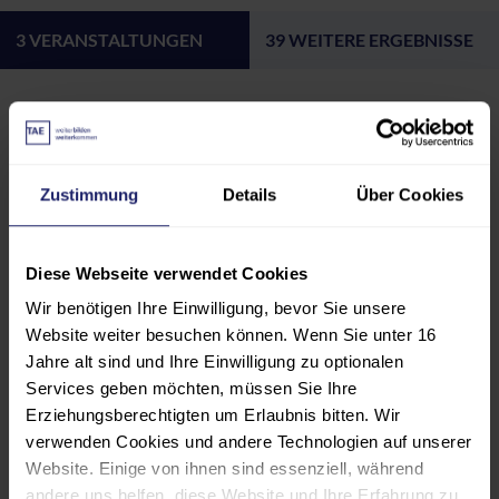
3
VERANSTALTUNGEN
39 WEITERE ERGEBNISSE
ECTS-KURS
Foresight-Manager*
(60194)
Zustimmung
Details
Über Cookies
Neuer Termin in Planung!
Diese Webseite verwendet Cookies
Wir benötigen Ihre Einwilligung, bevor Sie unsere
Website weiter besuchen können. Wenn Sie unter 16
Jahre alt sind und Ihre Einwilligung zu optionalen
Services geben möchten, müssen Sie Ihre
Info & Einblicke: Bachelor
Erziehungsberechtigten um Erlaubnis bitten. Wir
Wirtschaftsingenieurwesen
(70001)
verwenden Cookies und andere Technologien auf unserer
Website. Einige von ihnen sind essenziell, während
Beginn:
andere uns helfen, diese Website und Ihre Erfahrung zu