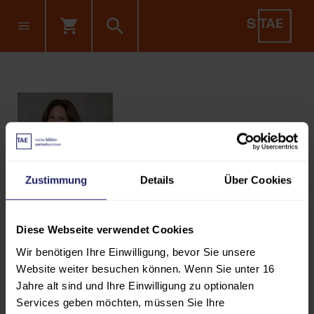
Zustimmung
Details
Über Cookies
Dipl.-Betriebsw. (FH) Nina Götz
Leitung Studiengänge
Diese Webseite verwendet Cookies
Wir benötigen Ihre Einwilligung, bevor Sie unsere
nina.goetz@tae.de
Website weiter besuchen können. Wenn Sie unter 16
Jahre alt sind und Ihre Einwilligung zu optionalen
Telefon: +49 711 3400846
Services geben möchten, müssen Sie Ihre