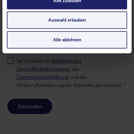
Alle zulassen
auch in die Verarbeitung Ihrer Daten in den USA gemäß
Art. 49 (1) lit. a GDPR ein. Der EuGH stuft die USA als
Wie wurden Sie auf uns aufmerksam?
*
ein Land mit unzureichendem Datenschutz nach EU-
Auswahl erlauben
Standards ein. Es besteht beispielsweise die Gefahr,
Bitte teilen Sie uns mit, wie Sie auf die STAE aufmerksam
dass US-Behörden personenbezogene Daten in
wurden. Ihre Angaben helfen uns bei der Optimierung unserer
Überwachungsprogrammen verarbeiten, ohne dass für
Alle ablehnen
Werbeaktivitäten.
Europäerinnen und Europäer eine Klagemöglichkeit
besteht.
Ja, ich habe die
Allgemeinen
Datenschutzerklärung
|
Impressum
Geschäftsbedingungen
, die
Datenschutzerklärung
und die
Widerrufsbelehrung zur Kenntnis genommen.
*
Absenden