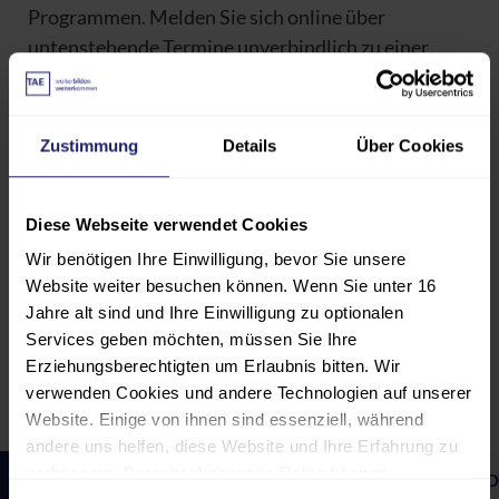
Programmen. Melden Sie sich online über
untenstehende Termine unverbindlich zu einer
Teilnahme an. Wir freuen uns auf Sie!
Zustimmung
Details
Über Cookies
Persönlicher Beratungstermin
Sie möchten sich individuell beraten
Diese Webseite verwendet Cookies
lassen?
Nehmen Sie
Kontakt
zu uns auf und
Wir benötigen Ihre Einwilligung, bevor Sie unsere
vereinbaren Sie einen persönlichen
Website weiter besuchen können. Wenn Sie unter 16
Beratungstermin mit einem unserer
Jahre alt sind und Ihre Einwilligung zu optionalen
Services geben möchten, müssen Sie Ihre
Studiengangskoordinatoren.
Erziehungsberechtigten um Erlaubnis bitten. Wir
verwenden Cookies und andere Technologien auf unserer
Website. Einige von ihnen sind essenziell, während
andere uns helfen, diese Website und Ihre Erfahrung zu
verbessern. Personenbezogene Daten können
BACHELORSTUDIENGÄNGE
ONLINE- UND FERNSTU