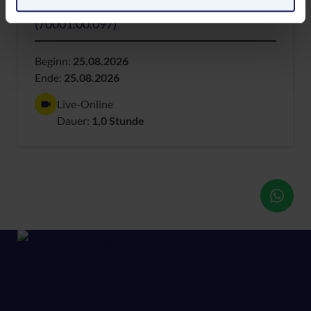
Wirtschaftsingenieurwesen
Europäerinnen und Europäer eine Klagemöglichkeit
(70001.00.097)
besteht.
Datenschutzerklärung
|
Impressum
Beginn:
25.08.2026
Ende:
25.08.2026
Live-Online
Dauer:
1,0 Stunde